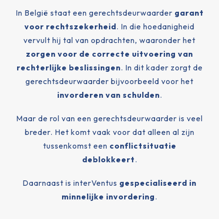
+32(0)4 362 47 77
In België staat een gerechtsdeurwaarder
garant
voor rechtszekerheid
. In die hoedanigheid
Andere in overweging genomen
vervult hij tal van opdrachten, waaronder het
kwesties
zorgen voor de correcte uitvoering van
+32(0)4 229 78 38
rechterlijke beslissingen
. In dit kader zorgt de
gerechtsdeurwaarder bijvoorbeeld voor het
invorderen van schulden
.
Maar de rol van een gerechtsdeurwaarder is veel
breder. Het komt vaak voor dat alleen al zijn
tussenkomst een
conflictsituatie
deblokkeert
.
Daarnaast is interVentus
gespecialiseerd in
minnelijke invordering
.