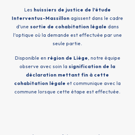
+32(0)4 362 47 77
Les
huissiers de justice de l’étude
Autres dossiers à l'étude
Interventus-Massillon
agissent dans le cadre
+32(0)4 229 78 38
d’une
sortie de cohabitation légale
dans
l’optique où la demande est effectuée par une
seule partie.
Disponible en
région de Liège
, notre équipe
observe avec soin la
signification de la
déclaration mettant fin à cette
cohabitation légale
et communique avec la
commune lorsque cette étape est effectuée.